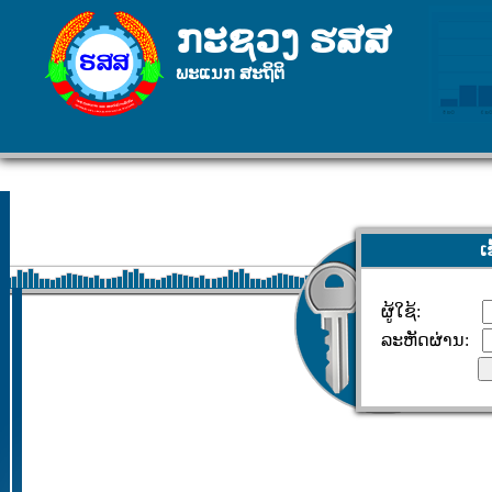
ກະຊວງ ຮສສ
ພະແນກ ສະຖິຕິ
ເ
ຜູ້ໃຊ້:
ລະຫັດຜ່ານ: